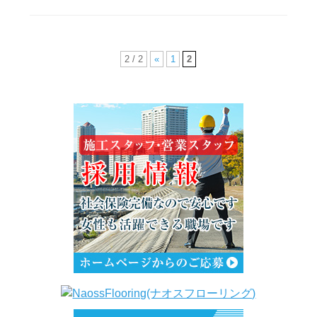
2 / 2
«
1
2